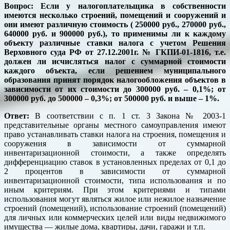
Вопрос: Если у налогоплательщика в собственности
имеются несколько строений, помещений и сооружений и
они имеют различную стоимость ( 250000 руб., 270000 руб.,
640000 руб. и 900000 руб.), то применимы ли к каждому
объекту различные ставки налога с учетом Решения
Верховного суда РФ от 27.12.2001г. № ГКПИ-01-1816, т.е.
должен ли исчисляться налог с суммарной стоимости
каждого объекта, если решением муниципального
образования принят порядок налогообложения объектов в
зависимости от их стоимости до 300000 руб. – 0,1%; от
300000 руб. до 500000 – 0,3%; от 500000 руб. и выше – 1%.
Ответ:
В соответствии с п. 1 ст. 3 Закона № 2003-1
представительные органы местного самоуправления имеют
право устанавливать ставки налога на строения, помещения и
сооружения в зависимости от суммарной
инвентаризационной стоимости, а также определять
дифференциацию ставок в установленных пределах от 0,1 до
2 процентов в зависимости от суммарной
инвентаризационной стоимости, типа использования и по
иным критериям. При этом критериями и типами
использования могут являться жилое или нежилое назначение
строений (помещений), использование строений (помещений)
для личных или коммерческих целей или виды недвижимого
имущества — жилые дома, квартиры, дачи, гаражи и т.п.